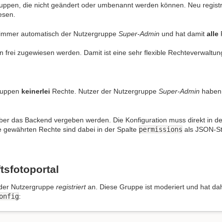
gruppen, die nicht geändert oder umbenannt werden können. Neu regist
esen.
rt immer automatisch der Nutzergruppe
Super-Admin
und hat damit
alle
frei zugewiesen werden. Damit ist eine sehr flexible Rechteverwaltun
gruppen
keinerlei
Rechte. Nutzer der Nutzergruppe
Super-Admin
haben 
ber das Backend vergeben werden. Die Konfiguration muss direkt in de
ie gewährten Rechte sind dabei in der Spalte
permissions
als JSON-Str
tsfotoportal
n der Nutzergruppe
registriert
an. Diese Gruppe ist moderiert und hat dah
onfig
: