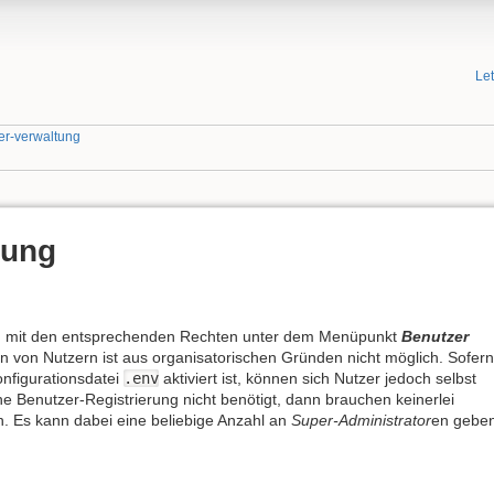
Le
er-verwaltung
tung
n mit den entsprechenden Rechten unter dem Menüpunkt
Benutzer
en von Nutzern ist aus organisatorischen Gründen nicht möglich. Sofern
onfigurationsdatei
.env
aktiviert ist, können sich Nutzer jedoch selbst
ne Benutzer-Registrierung nicht benötigt, dann brauchen keinerlei
 Es kann dabei eine beliebige Anzahl an
Super-Administrator
en geben