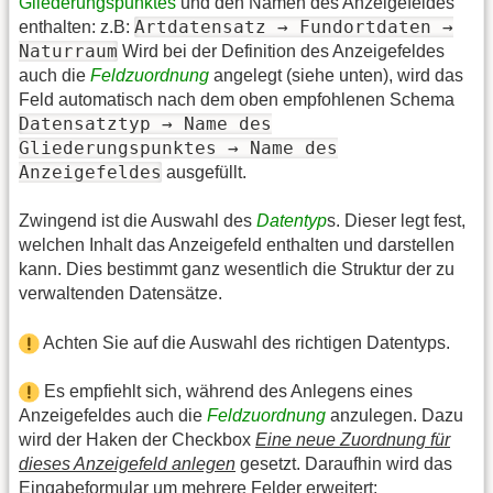
Gliederungspunktes
und den Namen des Anzeigefeldes
Artdatensatz → Fundortdaten →
enthalten: z.B:
Naturraum
Wird bei der Definition des Anzeigefeldes
auch die
Feldzuordnung
angelegt (siehe unten), wird das
Feld automatisch nach dem oben empfohlenen Schema
Datensatztyp → Name des
Gliederungspunktes → Name des
Anzeigefeldes
ausgefüllt.
Zwingend ist die Auswahl des
Datentyp
s. Dieser legt fest,
welchen Inhalt das Anzeigefeld enthalten und darstellen
kann. Dies bestimmt ganz wesentlich die Struktur der zu
verwaltenden Datensätze.
Achten Sie auf die Auswahl des richtigen Datentyps.
Es empfiehlt sich, während des Anlegens eines
Anzeigefeldes auch die
Feldzuordnung
anzulegen. Dazu
wird der Haken der Checkbox
Eine neue Zuordnung für
dieses Anzeigefeld anlegen
gesetzt. Daraufhin wird das
Eingabeformular um mehrere Felder erweitert: