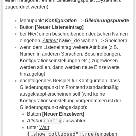
einer Kategorie / einem Gliederungspunkt „Systematik“
zugeordnet werden)
Menüpunkt
Konfiguration
–>
Gliederungspunkte
Button
[Neuer Listeneintrag]
bei
Wert
einen beschreibenden deutschen Namen
name_de
eingeben,
Attribut
wählen –> Speichern
wenn dem Listeneintrag weitere Attribute (z.B.
Namen in anderen Sprachen, Beschreibungen,
Konfigurationseinstellungen etc.) zugewiesen
werden sollen, dann werden neue Einzelwerte
hinzugefügt
nachfolgendes Beispiel für Konfiguration, dass
Gliederungspunkt im Frontend standardmäßig
ausgeklappt erscheinen soll (wird keine
Konfigurationseinstellung vorgenommen ist der
Gliederungspunkt eingeklappt):
Button
[Neuer Einzelwert]
config
Attribut
auswählen
unter
Wert
{„show_collapsed“:true}
eingeben